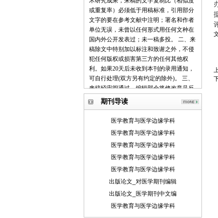
术研究成果，来稿的文字复制比（相似度
或重复率）必须低于用稿标准，引用部分
文字的要在参考文献中注明；署名和作者
单位无误，未曾以任何形式用任何文种在
国内外公开发表过；未一稿多投。 二、来
稿除文中特别加以标注和致谢之外，不侵
犯任何版权或损害第三方的任何其他权
利。如果20天后未收到本刊的录用通知，
可自行处理(双方另有约定的除外)。 三、
来稿经审阅通过，编辑部会将修改意见反
馈给您，您应在收到通知7天内提交修改
期刊导读
稿。作者享有引用和复制该文的权利及著
作权法的其它权利。 四、一般来说，4500
医学教育与医学边缘学科
字（电脑WORD统计，图表另计）以下的
医学教育与医学边缘学科
文章，不能说清问题，很难保证学术质
医学教育与医学边缘学科
量，本刊恕不受理。 五、论文格式及要
素：标题、作者、工作单位全称(院系处
医学教育与医学边缘学科
室)、摘要、关键词、正文、注释、参考文
医学教育与医学边缘学科
献(遵从国家标准：GB\T7714-2005，点击
出版论文_对医学期刊编辑
查看参考文献格式示例)、作者简介(100字
出版论文_医学期刊中文编
内)、联系方式(通信地址、邮编、电话、
电子信箱)。 六、处理流程：（1） 通过电
医学教育与医学边缘学科
子邮件将稿件发到我刊唯一投稿信箱