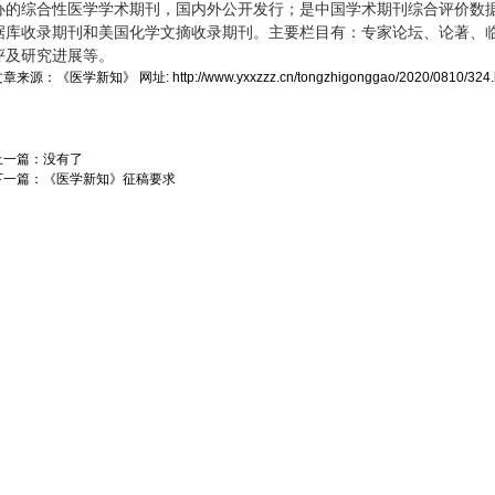
办的综合性医学学术期刊，国内外公开发行；是中国学术期刊综合评价数
据库收录期刊和美国化学文摘收录期刊。主要栏目有：专家论坛、论著、
评及研究进展等。
文章来源：
《医学新知》
网址:
http://www.yxxzzz.cn/tongzhigonggao/2020/0810/324.
上一篇：没有了
下一篇：
《医学新知》征稿要求